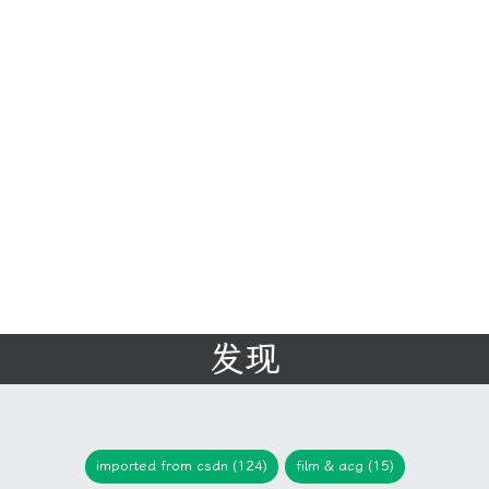
发现
imported from csdn (124)
film & acg (15)