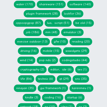
water (170)
shareware (151)
software (140)
plugin framework (28)
lookfor (36)
cppoopgpxp (87)
lua，script (51)
be old (15)
job (186)
mm (48)
emulator (3)
execise outdoor (13)
gfw (10)
reading (20)
driving (16)
mobile (15)
wxwidgets (29)
wind (14)
psp nds (2)
codingstudio (44)
cryptography (2)
editor，ide (6)
tex (1)
life (84)
technic (6)
qt (29)
sns (35)
ninayan (35)
gui framework (1)
karenmeu (1)
kindle (3)
coding (16)
startup (6)
network (18)
go (10)
idea (1)
os (2)