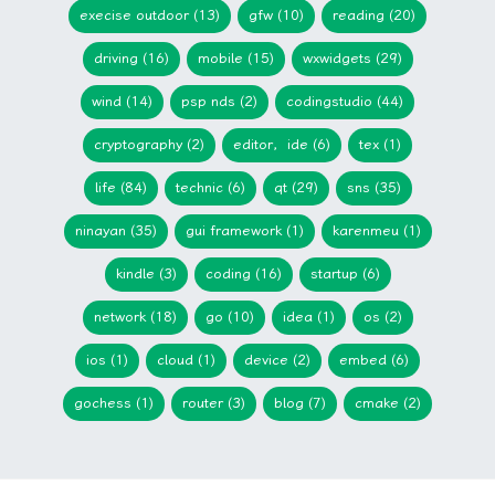
execise outdoor (13)
gfw (10)
reading (20)
driving (16)
mobile (15)
wxwidgets (29)
wind (14)
psp nds (2)
codingstudio (44)
cryptography (2)
editor，ide (6)
tex (1)
life (84)
technic (6)
qt (29)
sns (35)
ninayan (35)
gui framework (1)
karenmeu (1)
kindle (3)
coding (16)
startup (6)
network (18)
go (10)
idea (1)
os (2)
ios (1)
cloud (1)
device (2)
embed (6)
gochess (1)
router (3)
blog (7)
cmake (2)