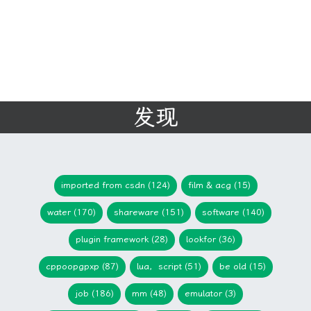
发现
imported from csdn (124)
film & acg (15)
water (170)
shareware (151)
software (140)
plugin framework (28)
lookfor (36)
cppoopgpxp (87)
lua，script (51)
be old (15)
job (186)
mm (48)
emulator (3)