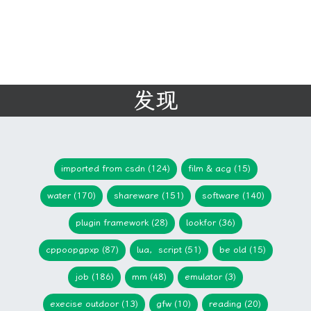
发现
imported from csdn (124)
film & acg (15)
water (170)
shareware (151)
software (140)
plugin framework (28)
lookfor (36)
cppoopgpxp (87)
lua，script (51)
be old (15)
job (186)
mm (48)
emulator (3)
execise outdoor (13)
gfw (10)
reading (20)