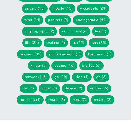
driving (16)
mobile (15)
wxwidgets (29)
wind (14)
psp nds (2)
codingstudio (44)
cryptography (2)
editor，ide (6)
tex (1)
life (84)
technic (6)
qt (29)
sns (35)
ninayan (35)
gui framework (1)
karenmeu (1)
kindle (3)
coding (16)
startup (6)
network (18)
go (10)
idea (1)
os (2)
ios (1)
cloud (1)
device (2)
embed (6)
gochess (1)
router (3)
blog (7)
cmake (2)
Copyright © 2025 类库大魔王的挖井日记